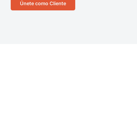
Únete como Cliente
Tu Administración Eficiente,
Tu Éxito: WhizPro. Asesoría
de Gestoría con Impacto.
Optimiza tus Trámites. Crece
a Tu Ritmo.